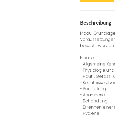
Beschreibung
Modul Grundlagen
Voraussetzungen.
besucht werden.
Inhalte:
- Allgemeine Ken
- Physiologie un
- Haut-, Gefäss
- Kenntnisse üb
- Beurteilung
- Anamnese
- Behandlung
- Erkennen einer
- Hygiene