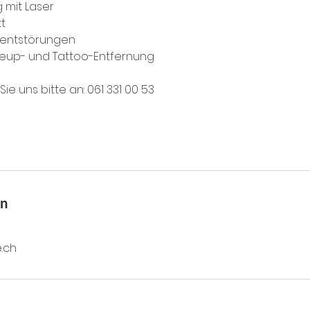
 mit Laser
tt
mentstörungen
eup- und Tattoo-Entfernung
ie uns bitte an: 061 331 00 53
en
.ch