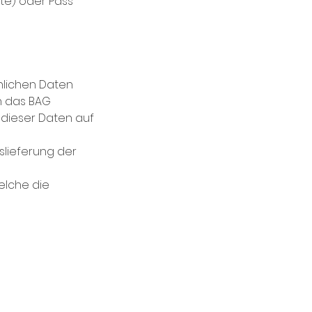
te) oder Pass
nlichen Daten
n das BAG
 dieser Daten auf
slieferung der
elche die