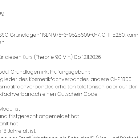
ng
-NISSG Grundlagen" ISBN 978-3-9525609-0-7, CHF 52.80, kan
n.
diesen Kurs (Theorie 90 Min.): Do 12.11.2026
odul Grundlagen inkl. Prüfungsgebühr:
Mitglieder des Kosmetikfachverbandes, andere CHF 1800.--
osmetikfachverbandes erhalten telefonisch oder auf der 
kfachverband.ch einen Gutschein Code.
odul ist:
 und fristgerecht angemeldet hat
ahlt hat
8 Jahre alt ist.