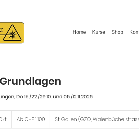
ür V-NISSG Sachkundenachweise
Home
Kurse
Shop
Kont
: Grundlagen
en, Do 15./22./29.10. und 05./12.11.2026
Ab
1'100
Okt.
B
Ab CHF 1'100
St. Gallen (GZO, Walenbüchelstras
Schweizer
Franken
e
g