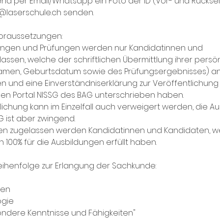
end per Email/Whatsapp ein Foto der ID (Vor- und Rücksei
o@laserschule.ch senden.
oraussetzungen:
dungen und Prüfungen werden nur Kandidatinnen und
assen, welche der schriftlichen Übermittlung ihrer persö
amen, Geburtsdatum sowie des Prüfungsergebnisses) a
 und eine Einverständniserklärung zur Veröffentlichung
en Portal NISSG des BAG unterschrieben haben.
lichung kann im Einzelfall auch verweigert werden, die Au
 ist aber zwingend.
gen zugelassen werden Kandidatinnen und Kandidaten, w
n 100% für die Ausbildungen erfüllt haben.
eihenfolge zur Erlangung der Sachkunde:
gen
ogie
sondere Kenntnisse und Fähigkeiten"