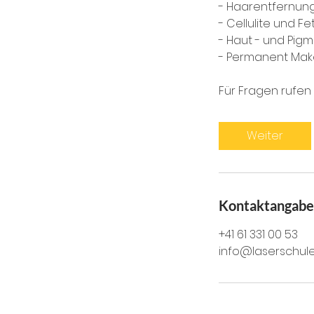
- Haarentfernung
- Cellulite und Fe
- Haut - und Pig
- Permanent Mak
Für Fragen rufen S
Weiter
Kontaktangab
+41 61 331 00 53
info@laserschule