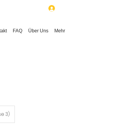
Anmelden
akt
FAQ
Über Uns
Mehr
se 3)