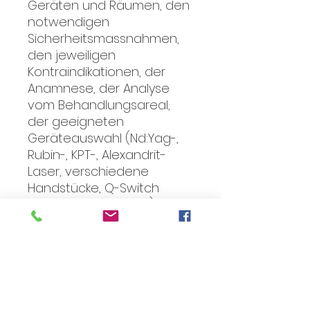
Geräten und Räumen, den
notwendigen
Sicherheitsmassnahmen,
den jeweiligen
Kontraindikationen, der
Anamnese, der Analyse
vom Behandlungsareal,
der geeigneten
Geräteauswahl (Nd:Yag-,
Rubin-, KPT-, Alexandrit-
Laser, verschiedene
Handstücke, Q-Switch
Nano- und Picolaser), dem
Behandlungsplan, der
Durchführung der
Behandlung, der
Nachbetreuung des
Kunden, den Arbeiten nach
der Behandlung, bis hin zur