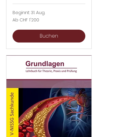
Beginnt: 31. Aug.
Ab
Ab CHF 1'200
1'200
Schweizer
Franken
Buchen