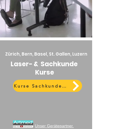
Zürich, Bern, Basel, St. Gallen, Luzern
Laser- & Sachkunde
Kurse
Kurse Sachkunde V-NISSG
Unser Gerätepartner.