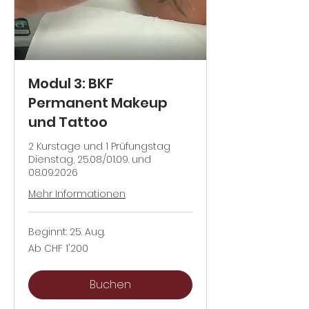
Modul 3: BKF
Permanent Makeup
und Tattoo
2 Kurstage und 1 Prüfungstag
Dienstag, 25.08./01.09. und
08.09.2026
Mehr Informationen
Beginnt: 25. Aug.
Ab
Ab CHF 1'200
1'200
Schweizer
Franken
Buchen