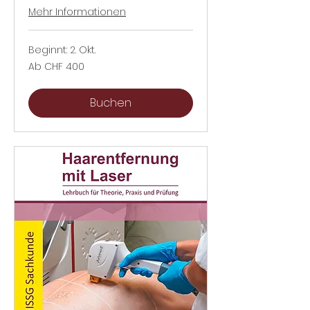
Mehr Informationen
Beginnt: 2. Okt.
Ab
Ab CHF 400
400
Schweizer
Franken
Buchen