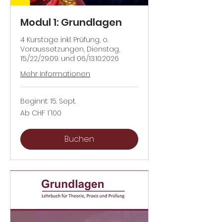
Modul 1: Grundlagen
4 Kurstage inkl. Prüfung, o.
Voraussetzungen, Dienstag,
15./22./29.09. und 06./13.10.2026
Mehr Informationen
Beginnt: 15. Sept.
Ab
Ab CHF 1'100
1'100
Schweizer
Franken
Buchen