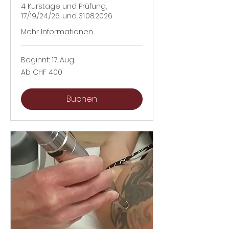
4 Kurstage und Prüfung,
17./19./24./26. und 31.08.2026
Mehr Informationen
Beginnt: 17. Aug.
Ab
Ab CHF 400
400
Schweizer
Franken
Buchen