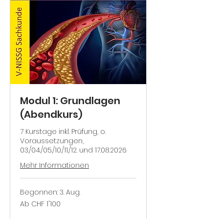
Modul 1: Grundlagen
(Abendkurs)
7 Kurstage inkl. Prüfung, o.
Voraussetzungen,
03./04./05./10./11./12. und 17.08.2026
Mehr Informationen
Begonnen: 3. Aug.
Ab
Ab CHF 1'100
1'100
Schweizer
Franken