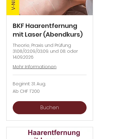
BKF Haarentfernung
mit Laser (Abendkurs)
Theorie, Praxis und Prüfung
31.08./02.09./03.09. und 08. oder
14.09.2026
Mehr Informationen
Beginnt: 31. Aug.
Ab
Ab CHF 1'200
1'200
Schweizer
Franken
Buchen