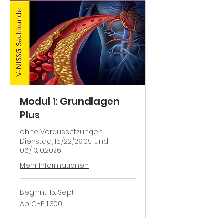
Modul 1: Grundlagen
Plus
ohne Voraussetzungen
Dienstag, 15./22./29.09. und
06./13.10.2026
Mehr Informationen
Beginnt: 15. Sept.
Ab
Ab CHF 1'300
1'300
Schweizer
Franken