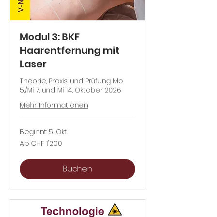
Modul 3: BKF
Haarentfernung mit
Laser
Theorie, Praxis und Prüfung Mo
5./Mi 7. und Mi 14. Oktober 2026
Mehr Informationen
Beginnt: 5. Okt.
Ab
Ab CHF 1'200
1'200
Schweizer
Franken
Buchen