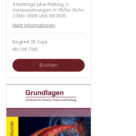
4 Kurstage plus Prüfung, o.
Voraussetzungen, Fr 25./Sa 26./So
27./Mo 28.09. und 2.10.2026
Mehr Informationen
Beginnt: 25. Sept.
Ab
Ab CHF 1'100
1'100
Schweizer
Franken
Buchen