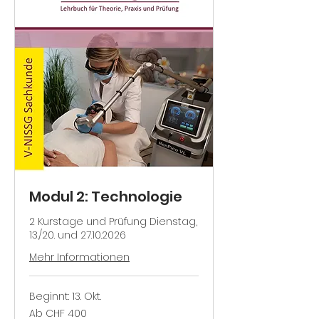
Modul 2: Technologie
2 Kurstage und Prüfung Dienstag,
13./20. und 27.10.2026
Mehr Informationen
Beginnt: 13. Okt.
Ab
Ab CHF 400
400