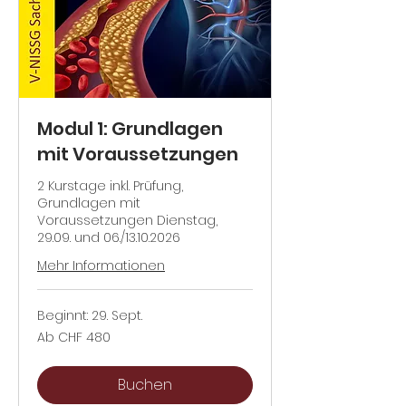
Modul 1: Grundlagen
mit Voraussetzungen
2 Kurstage inkl. Prüfung,
Grundlagen mit
Voraussetzungen Dienstag,
29.09. und 06./13.10.2026
Mehr Informationen
Beginnt: 29. Sept.
Ab
Ab CHF 480
480
Schweizer
Franken
Buchen