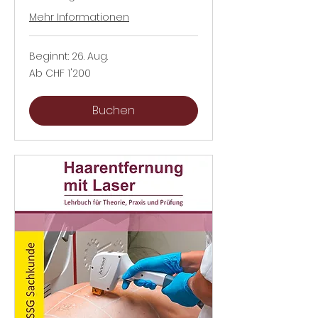
Mehr Informationen
Beginnt: 26. Aug.
Ab
Ab CHF 1'200
1'200
Schweizer
Franken
Buchen