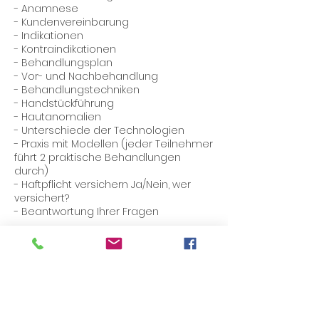
- Anamnese
- Kundenvereinbarung
- Indikationen
- Kontraindikationen
- Behandlungsplan
- Vor- und Nachbehandlung
- Behandlungstechniken
- Handstückführung
- Hautanomalien
- Unterschiede der Technologien
- Praxis mit Modellen (jeder Teilnehmer
führt 2 praktische Behandlungen
durch)
- Haftpflicht versichern Ja/Nein, wer
versichert?
- Beantwortung Ihrer Fragen
Wir freuen uns auf Ihren Besuch!
Für Fragen rufen Sie uns bitte an: 061
331 00 53