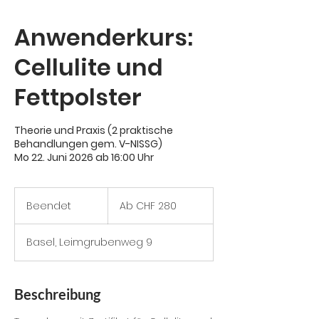
Anwenderkurs:
Cellulite und
Fettpolster
Theorie und Praxis (2 praktische
Behandlungen gem. V-NISSG)
Mo 22. Juni 2026 ab 16:00 Uhr
Ab
280
Beendet
B
Ab CHF 280
Schweizer
Franken
e
e
Basel, Leimgrubenweg 9
n
d
e
t
Beschreibung